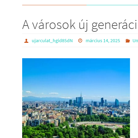
A városok új generác
ujarculat_hgid85dN
március 14, 2025
Un