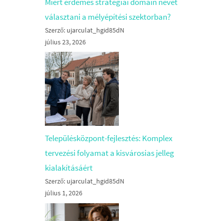
Miért érdemes stratégiai domain nevet
választani a mélyépítési szektorban?
Szerző: ujarculat_hgid85dN
július 23, 2026
Településközpont-fejlesztés: Komplex
tervezési folyamat a kisvárosias jelleg
kialakításáért
Szerző: ujarculat_hgid85dN
július 1, 2026