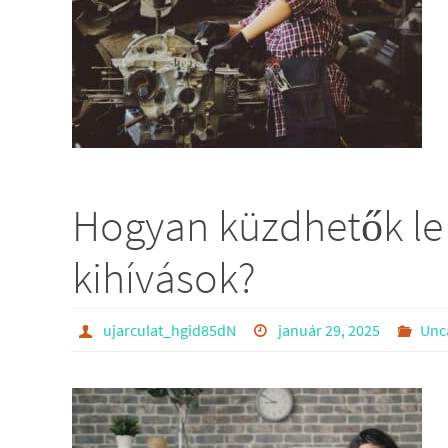
Hogyan küzdhetők le
kihívások?
ujarculat_hgid85dN
január 29, 2025
Unc