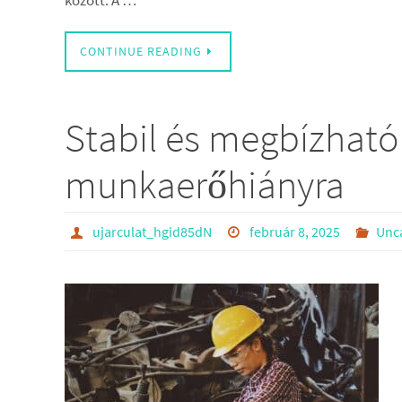
között. A …
CONTINUE READING
Stabil és megbízhat
munkaerőhiányra
ujarculat_hgid85dN
február 8, 2025
Unc