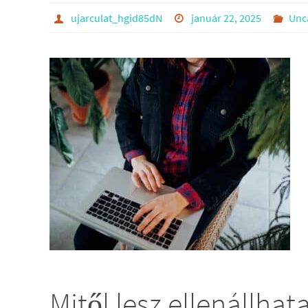
ujarculat_hgid85dN
január 22, 2025
Unc
Mitől lesz ellenállhat