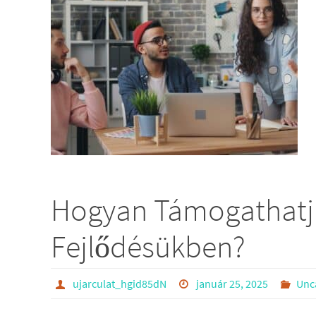
Hogyan Támogathatju
Fejlődésükben?
ujarculat_hgid85dN
január 25, 2025
Unc