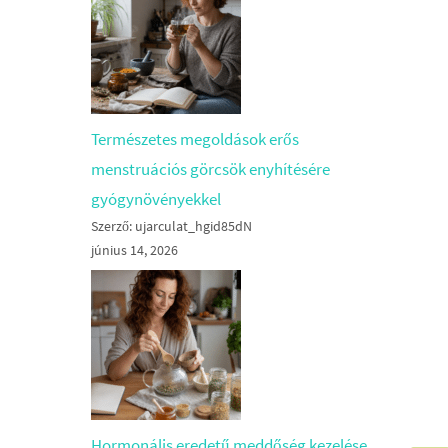
Természetes megoldások erős
menstruációs görcsök enyhítésére
gyógynövényekkel
Szerző: ujarculat_hgid85dN
június 14, 2026
Hormonális eredetű meddőség kezelése