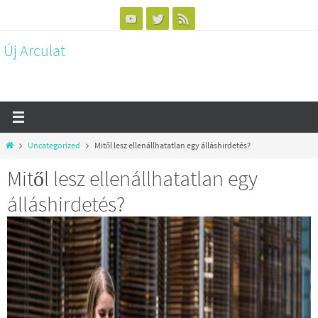
Megszakítás
Új Arculat
Otthon
Uncategorized
Mitől lesz ellenállhatatlan egy álláshirdetés?
Mitől lesz ellenállhatatlan egy
álláshirdetés?