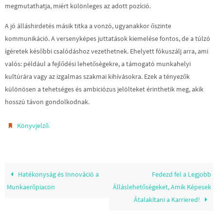
megmutathatja, miért különleges az adott pozíció.
A jó álláshirdetés másik titka a vonzó, ugyanakkor őszinte
kommunikáció. A versenyképes juttatások kiemelése fontos, de a túlzó
ígéretek későbbi csalódáshoz vezethetnek. Ehelyett fókuszálj arra, ami
valós: például a fejlődési lehetőségekre, a támogató munkahelyi
kultúrára vagy az izgalmas szakmai kihívásokra. Ezek a tényezők
különösen a tehetséges és ambiciózus jelölteket érinthetik meg, akik
hosszú távon gondolkodnak.
.
Könyvjelző
Hatékonyság és Innováció a
Fedezd fel a Legjobb
Munkaerőpiacon
Álláslehetőségeket, Amik Képesek
Átalakítani a Karriered!