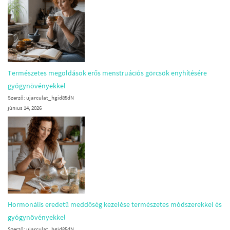
Természetes megoldások erős menstruációs görcsök enyhítésére
gyógynövényekkel
Szerző: ujarculat_hgid85dN
június 14, 2026
Hormonális eredetű meddőség kezelése természetes módszerekkel és
gyógynövényekkel
Szerző: ujarculat_hgid85dN