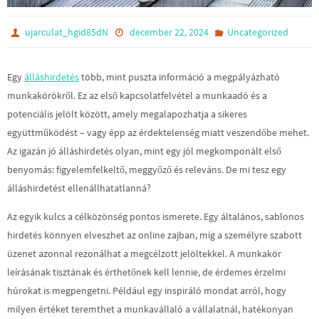
ujarculat_hgid85dN
december 22, 2024
Uncategorized
Egy
álláshirdetés
több, mint puszta információ a megpályázható
munkakörökről. Ez az első kapcsolatfelvétel a munkaadó és a
potenciális jelölt között, amely megalapozhatja a sikeres
együttműködést – vagy épp az érdektelenség miatt veszendőbe mehet.
Az igazán jó álláshirdetés olyan, mint egy jól megkomponált első
benyomás: figyelemfelkeltő, meggyőző és releváns. De mi tesz egy
álláshirdetést ellenállhatatlanná?
Az egyik kulcs a célközönség pontos ismerete. Egy általános, sablonos
hirdetés könnyen elveszhet az online zajban, míg a személyre szabott
üzenet azonnal rezonálhat a megcélzott jelöltekkel. A munkakör
leírásának tisztának és érthetőnek kell lennie, de érdemes érzelmi
húrokat is megpengetni. Például egy inspiráló mondat arról, hogy
milyen értéket teremthet a munkavállaló a vállalatnál, hatékonyan