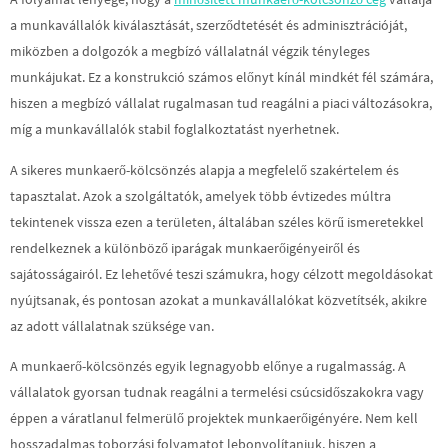
a munkavállalók kiválasztását, szerződtetését és adminisztrációját,
miközben a dolgozók a megbízó vállalatnál végzik tényleges
munkájukat. Ez a konstrukció számos előnyt kínál mindkét fél számára,
hiszen a megbízó vállalat rugalmasan tud reagálni a piaci változásokra,
míg a munkavállalók stabil foglalkoztatást nyerhetnek.
A sikeres munkaerő-kölcsönzés alapja a megfelelő szakértelem és
tapasztalat. Azok a szolgáltatók, amelyek több évtizedes múltra
tekintenek vissza ezen a területen, általában széles körű ismeretekkel
rendelkeznek a különböző iparágak munkaerőigényeiről és
sajátosságairól. Ez lehetővé teszi számukra, hogy célzott megoldásokat
nyújtsanak, és pontosan azokat a munkavállalókat közvetítsék, akikre
az adott vállalatnak szüksége van.
A munkaerő-kölcsönzés egyik legnagyobb előnye a rugalmasság. A
vállalatok gyorsan tudnak reagálni a termelési csúcsidőszakokra vagy
éppen a váratlanul felmerülő projektek munkaerőigényére. Nem kell
hosszadalmas toborzási folyamatot lebonyolítaniuk, hiszen a