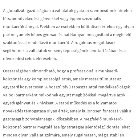
A globalizált gazdaságban a vállalatok gyakran szembesülnek hirtelen
létszámnövekedési igényekkel vagy éppen szezonális
munkaerőhiánnyal. Ezekben az esetekben különösen értékes egy olyan
partner, amely képes gyorsan és hatékonyan mozgósítani a megfelelő
szaktudással rendelkező munkaerőt. A rugalmas megoldások
segíthetnek a vállalatok versenyképességének fenntartásában és a
növekedési célok elérésében.
Összességében elmondható, hogy a professzionális munkaerő-
kölcsönzés egy komplex szolgáltatás, amely messze túlmutat az
egyszerű közvetítésen. A hosszú távú tapasztalattal rendelkező cégek
valódi partnerként működnek együtt megbízóikkal, megértve azok
egyedi igényeit és kihívásait. A stabil működés és a folyamatos
növekedés támogatása olyan érték, amely különösen fontossá válik a
gazdasági bizonytalanságok időszakában. A megfelelő munkaerő-
kölcsönző partner megtalálása így stratégiai jelentőségű döntés lehet
minden olyan vállalat számára, amely rugalmasan, mégis stabilan