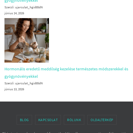
gyógynövényekkel
Szerző: ujarculat_hgid85dN
június 14, 2026
Hormonális eredetű meddőség kezelése természetes módszerekkel és
gyógynövényekkel
Szerző: ujarculat_hgid85dN
június 13, 2026
BLOG
KAPCSOLAT
RÓLUNK
OLDALTÉRKÉP