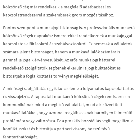
kölcsönző cég már rendelkezik a megfelelő adatbázissal és
kapcsolatrendszerrel a szakemberek gyors mozgósításához.
Fontos szempont a munkajogi biztonság is. A professzionális munkaerő-
kölcsönző cégek naprakész ismeretekkel rendelkeznek a munkajoggal
kapcsolatos előírásokról és szabályozásokról. Ez nemcsak a vállalatok
számára jelent biztonságot, hanem a munkavállalók számára is
garantálja jogaik érvényesülését. Az erős munkajogi háttérrel
rendelkező szolgáltatók segítenek elkerülni a jogi buktatókat és
biztosítják a foglalkoztatás törvényi megfelelőségét.
A minőségi szolgáltatás egyik kulcseleme a folyamatos kapcsolattartás
és visszajelzés. A tapasztalt munkaerő-kölcsönző cégek rendszeresen
kommunikálnak mind a megbízó vállalattal, mind a kiközvetített
munkavállalókkal, hogy azonnal reagálhassanak bármilyen felmerülő
problémára vagy változásra. Ez a proaktív hozzáállás segít megelőzni a
konfliktusokat és biztosítja a partneri viszony hosszú távú
fenntarthatóságát.