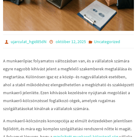
ujarculat_hgid85dN
október 12, 2025
Uncategorized
A munkaerőpiac folyamatos változásban van, és a vállalatok számára
egyre nagyobb kihívást jelent a megfelelő szakemberek megtalálása és
megtartása. Különösen igaz ez a közép- és nagyvállalatok esetében,
ahol a stabil működéshez elengedhetetlen a megbízható és szakképzett
munkaerő jelenléte. Ezen kihívások kezelésére nyújtanak megoldást a
munkaerő-kölcsönzéssel foglalkozó cégek, amelyek rugalmas
szolgáltatásokat kínálnak a vállalatok számára.
A munkaerő-kölcsönzés koncepciója az elmúlt évtizedekben jelentősen
fejlődött, és mára egy komplex szolgáltatási rendszerré nőtte ki magát.
A folyamat lényege, hogy a
minősített munkaerő-kölcsönző cég
vállalja